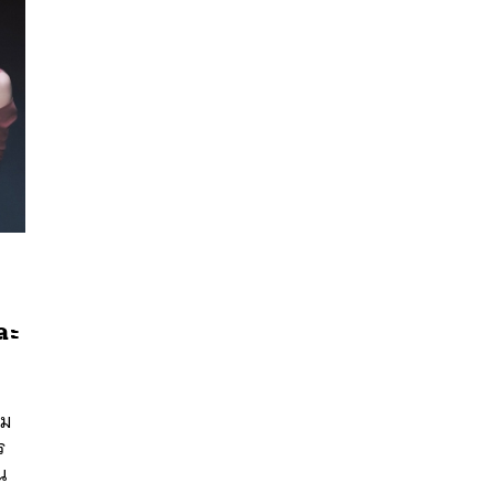
ละ
นหา
SHARE
TWEET
LINE
EMAIL
าม
ร
น