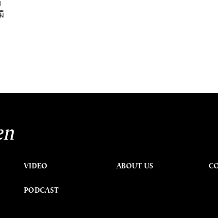
บ
มี
en
VIDEO
ABOUT US
C
PODCAST