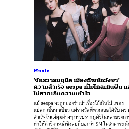
Music
‘จักรวาลนฤมิต เมืองทิพย์กวังยา’
ความสำเร็จ aespa ที่ไม่ไกลเกินฝัน แ
ไม่ยากเกินความเข้าใจ
ค้
แม้ aespa จะถูกมองว่าเล่าเรื่องโม้เกินไป เพลง
แปลก เนื้อหาเบียว แต่รางวัลที่พวกเธอได้รับ คว
สำเร็จในแง่มุมต่างๆ การปรากฏตัวในหลายวงกา
ทำให้คำวิจารณ์เชิงลบที่บอกว่า SM ไม่สามารถดั