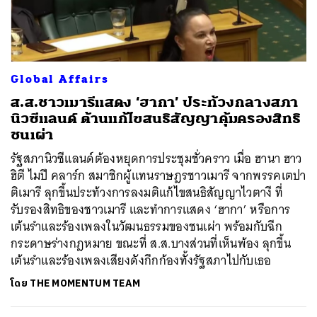
Global Affairs
ส.ส.ชาวเมารีแสดง ‘ฮากา’ ประท้วงกลางสภา
นิวซีแลนด์ ต้านแก้ไขสนธิสัญญาคุ้มครองสิทธิ
ชนเผ่า
รัฐสภานิวซีแลนด์ต้องหยุดการประชุมชั่วคราว เมื่อ ฮานา ฮาว
ฮิตี ไมปี คลาร์ก สมาชิกผู้แทนราษฎรชาวเมารี จากพรรคเตปา
ติเมารี ลุกขึ้นประท้วงการลงมติแก้ไขสนธิสัญญาไวตางี ที่
รับรองสิทธิของชาวเมารี และทำการแสดง ‘ฮากา’ หรือการ
ค้นหา
เต้นรำและร้องเพลงในวัฒนธรรมของชนเผ่า พร้อมกับฉีก
กระดาษร่างกฎหมาย ขณะที่ ส.ส.บางส่วนที่เห็นพ้อง ลุกขึ้น
SHARE
TWEET
LINE
EMAIL
เต้นรำและร้องเพลงเสียงดังกึกก้องทั้งรัฐสภาไปกับเธอ
โดย
THE MOMENTUM TEAM