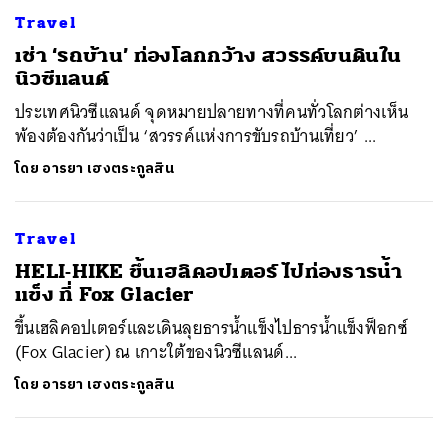
Travel
เช่า ‘รถบ้าน’ ท่องโลกกว้าง สวรรค์บนดินใน
นิวซีแลนด์
ประเทศนิวซีแลนด์ จุดหมายปลายทางที่คนทั่วโลกต่างเห็น
พ้องต้องกันว่าเป็น ‘สวรรค์แห่งการขับรถบ้านเที่ยว’ ...
โดย
อารยา เฮงตระกูลสิน
Travel
​HELI-HIKE ขึ้นเฮลิคอปเตอร์ ไปท่องธารน้ำ
แข็ง ที่ Fox Glacier
ขึ้นเฮลิคอปเตอร์และเดินลุยธารน้ำแข็งไปธารน้ำแข็งฟ็อกซ์
(Fox Glacier) ณ เกาะใต้ของนิวซีแลนด์...
โดย
อารยา เฮงตระกูลสิน