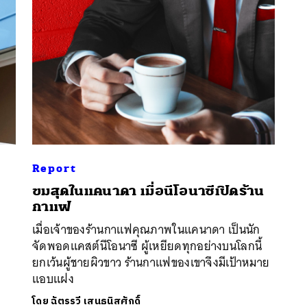
Report
ขมสุดในแคนาดา เมื่อนีโอนาซีเปิดร้าน
นหา
กาแฟ
SHARE
TWEET
LINE
EMAIL
เมื่อเจ้าของร้านกาแฟคุณภาพในแคนาดา เป็นนัก
จัดพอดแคสต์นีโอนาซี ผู้เหยียดทุกอย่างบนโลกนี้
ยกเว้นผู้ชายผิวขาว ร้านกาแฟของเขาจึงมีเป้าหมาย
แอบแฝง
โดย
ฉัตรรวี เสนธนิสศักดิ์