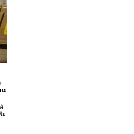
ง
นหา
่วน
SHARE
TWEET
LINE
EMAIL
ด้
ิ่ม