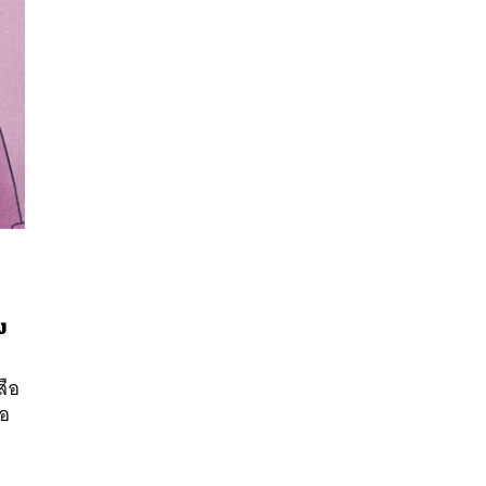
ง
นหา
SHARE
TWEET
LINE
EMAIL
สือ
ือ