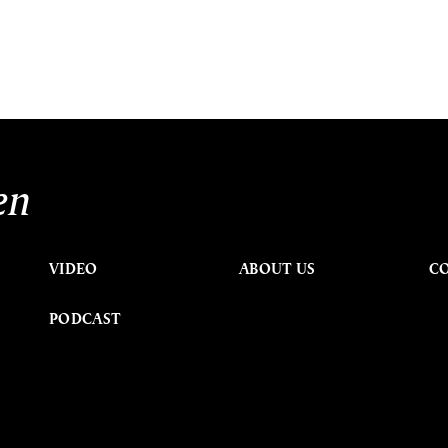
en
VIDEO
ABOUT US
C
PODCAST