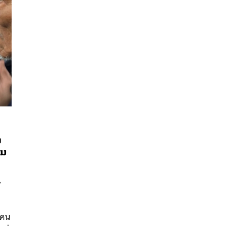
ง
าม
นหา
น
SHARE
TWEET
LINE
EMAIL
น
มคน