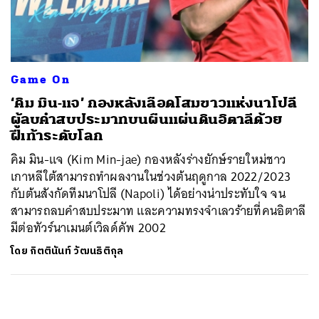
ค้นหา
SHARE
TWEET
LINE
EMAIL
Game On
‘คิม มิน-แจ’ กองหลังเลือดโสมขาวแห่งนาโปลี
ผู้ลบคำสบประมาทบนผืนแผ่นดินอิตาลีด้วย
ฝีเท้าระดับโลก
คิม มิน-แจ (Kim Min-jae) กองหลังร่างยักษ์รายใหม่ชาว
เกาหลีใต้สามารถทำผลงานในช่วงต้นฤดูกาล 2022/2023
กับต้นสังกัดทีมนาโปลี (Napoli) ได้อย่างน่าประทับใจ จน
สามารถลบคำสบประมาท และความทรงจำเลวร้ายที่คนอิตาลี
มีต่อทัวร์นาเมนต์เวิลด์คัพ 2002
โดย
กิตตินันท์ วัฒนธิติกุล