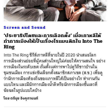
ค้นหา
Screen and Sound
SHARE
TWEET
LINE
EMAIL
‘ประชาธิปไตยและการเลือกตั้ง’ เมื่อเกาหลีใต้
ทำการเมืองให้เป็นเรื่องโรแมนติกใน Into The
Ring
Into The Ring ซีรีส์เกาหลีที่ฉายในปี 2020 นำเสนอโลก
การเมืองส่วนย่อยที่ผู้คนส่วนใหญ่ไม่ค่อยให้ความสนใจ อย่าง
การเมืองในระดับเขต เริ่มตั้งแต่การพาไปดูวิถีชาวบ้านใน
ชุมชนเมือง การแข่งขันเลือกตั้งสมาชิกสภาเขต (ส.ข.) เพื่อดู
ว่านักการเมืองท้องถิ่นของเกาหลีใต้เป็นอย่างไร ทำงานกัน
แบบไหน และมีนักการเมืองน้ำดีหรือนักการเมืองชั้นเลวที่
ฉ้อฉลในรูปแบบใดบ้าง
โดย
ตรีนุช อิงคุทานนท์