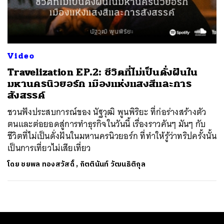
ค้นหา
SHARE
TWEET
LINE
EMAIL
Video
Travelization EP.2: ชีวิตที่ไม่เป็นดั่งฝันใน
มหานครนิวยอร์ก เมืองแห่งแสงสีและการ
สังสรรค์
ชวนฟังประสบการณ์ของ นัฐวุฒิ พูนพิริยะ ที่ก่อร่างสร้างตัว
ตนและต่อยอดสู่การทำธุรกิจในวันนี้ เรื่องราวคันๆ มันๆ กับ
ชีวิตที่ไม่เป็นดั่งฝันในมหานครนิวยอร์ก ที่ทำให้รู้ว่าทริปครั้งนั้น
เป็นการเที่ยวไม่เสียเที่ยว
โดย
ชยพล ทองสวัสดิ์
,
กิตตินันท์ วัฒนธิติกุล