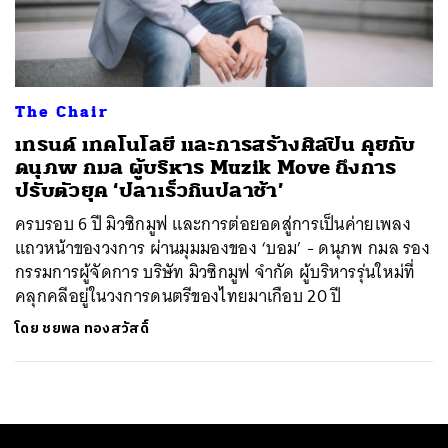
ค้นหา
SHARE
TWEET
LINE
EMAIL
The Chair
เทรนด์ เทคโนโลยี และการสร้างศิลปิน คุยกับ
ดนุภพ กมล ผู้บริหาร Muzik Move ถึงการ
ปรับตัวยุค ‘ปลาเร็วกินปลาช้า’
ครบรอบ 6 ปี มิวซิกมูฟ และการต่อยอดสู่การเป็นค่ายเพลง
แถวหน้าของวงการ ผ่านมุมมองของ ‘บอม’ - ดนุภพ กมล รอง
กรรมการผู้จัดการ บริษัท มิวซิกมูฟ จำกัด ผู้บริหารรุ่นใหม่ที่
คลุกคลีอยู่ในวงการดนตรีของไทยมาเกือบ 20 ปี
โดย
ชยพล ทองสวัสดิ์