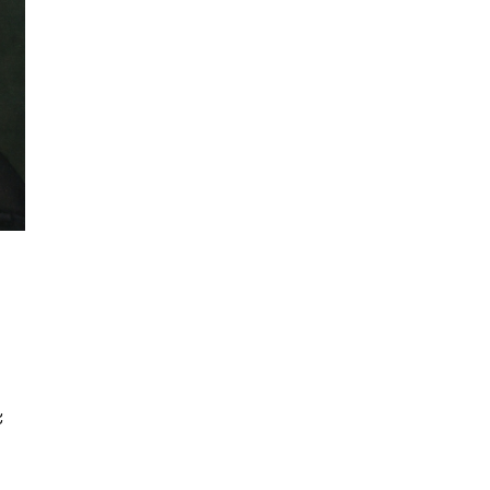
นหา
SHARE
TWEET
LINE
EMAIL
ะ