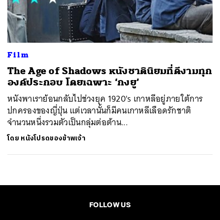
ค้นหา
SHARE
TWEET
LINE
EMAIL
Film
The Age of Shadows หนังชาตินิยมที่ดีงามทุก
องค์ประกอบ โดยเฉพาะ ‘กงยู’
หนังพาเราย้อนกลับไปช่วงยุค 1920's เกาหลีอยู่ภายใต้การ
ปกครองของญี่ปุ่น แต่เวลานั้นก็มีคนเกาหลีเลือดรักชาติ
จำนวนหนึ่งรวมตัวเป็นกลุ่มต่อต้าน...
โดย
หนังโปรดของข้าพเจ้า
FOLLOW US