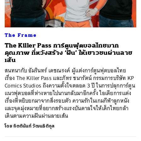
ค้นหา
The Frame
SHARE
TWEET
LINE
EMAIL
The Killer Pass การ์ตูนฟุตบอลไทยมาก
คุณภาพ ที่หวังสร้าง ‘ฝัน’ ให้เยาวชนผ่านลาย
เส้น
สนทนากับ อัมรินทร์ เดชณรงค์ ผู้แต่งการ์ตูนฟุตบอลไทย
เรื่อง The Killer Pass และภัทร ชนารัตน์ กรรมการบริษัท KP
Comics Studios ถึงความตั้งใจตลอด 3 ปี ในการปลุกการ์ตูน
แนวฟุตบอลที่ห่างหายไปนานกลับมาอีกครั้ง ไอเดียการแต่ง
เรื่องที่หยิบยกมาจากสิ่งรอบตัว ความรักในเกมกีฬาลูกหนัง
และจุดมุ่งหมายที่อยากสร้างแรงบันดาลใจให้เด็กไทยกล้า
เดินตามความฝันผ่านลายเส้น
โดย
กิตตินันท์ วัฒนธิติกุล