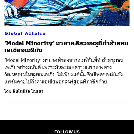
ค้นหา
SHARE
TWEET
LINE
EMAIL
Global Affairs
‘Model Minority’ มายาคติสวยหรูที่ทำร้ายคน
เอเชียอเมริกัน
‘Model Minority’ มายาคติของชาวอเมริกันที่ทำร้ายชุมชน
เอเชียอย่างมหันต์ เพราะมันละเลยความแตกต่างทาง
วัฒนธรรมในชุมชนเอเชีย ไม่เพียงแค่นั้น อิทธิพลของมันยัง
แพร่หลายไปถึงคนเอเชียนอกสหรัฐอเมริกาอีกด้วย
โดย
อันโตนิโอ โฉมชา
FOLLOW US