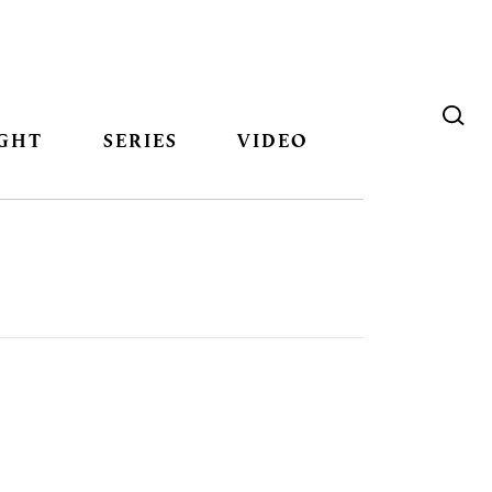
GHT
SERIES
VIDEO