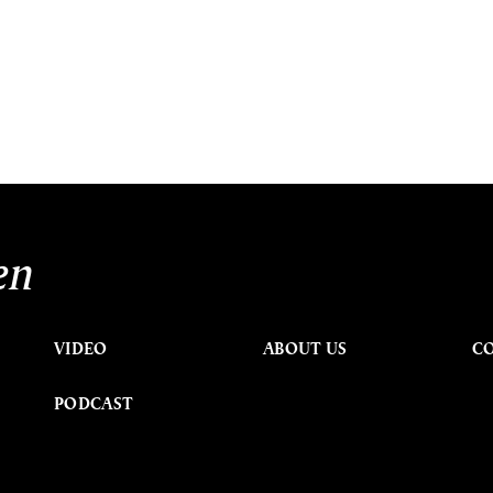
en
VIDEO
ABOUT US
C
PODCAST