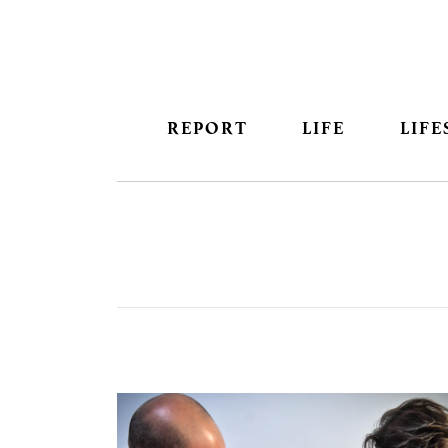
REPORT
LIFE
LIFE