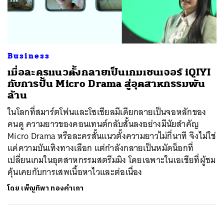
ค้นหา
Business
SHARE
TWEET
LINE
EMAIL
เมื่อละครแนวตั้งกลายเป็นเกมเชนเจอร์ iQIYI
กับการปั้น Micro Drama สู่อุตสาหกรรมพัน
ล้าน
ในโลกที่สมาร์ตโฟนและโซเชียลมีเดียกลายเป็นจอหลักของ
คนดู ความยาวของคอนเทนต์กลับสั้นลงอย่างมีนัยสำคัญ
Micro Drama หรือละครสั้นแนวตั้งความยาวไม่กี่นาที จึงไม่ใช่
แค่ความบันเทิงทางเลือก แต่กำลังกลายเป็นหมัดน็อกที่
เปลี่ยนเกมในอุตสาหกรรมสตรีมมิง โดยเฉพาะในเอเชียที่ผู้ชม
คุ้นเคยกับการเสพเนื้อหาไวและต่อเนื่อง
โดย
เพ็ญทิพา ทองคำเภา