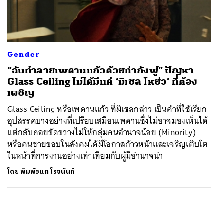
ค้นหา
SHARE
TWEET
LINE
EMAIL
Gender
“ฉันทำลายเพดานแก้วด้วยท่ากังฟู” ปัญหา
Glass Ceiling ไม่ได้มีแค่ ‘มิเชล โหย่ว’ ที่ต้อง
เผชิญ
Glass Ceiling หรือเพดานแก้ว ที่มิเชลกล่าว เป็นคำที่ใช้เรียก
อุปสรรคบางอย่างที่เปรียบเสมือนเพดานซึ่งไม่อาจมองเห็นได้
แต่กลับคอยขัดขวางไม่ให้กลุ่มคนอำนาจน้อย (Minority)
หรือคนชายขอบในสังคมได้มีโอกาสก้าวหน้าและเจริญเติบโต
ในหน้าที่การงานอย่างเท่าเทียมกับผู้มีอำนาจนำ
โดย
พิมพ์ชนก โรจนันท์