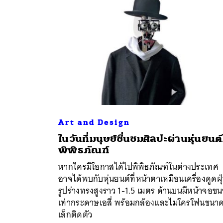
Art and Design
ในวันที่มนุษย์ชื่นชมศิลปะผ่านหุ่นยนต
พิพิธภัณฑ์
ค้
หากใครมีโอกาสได้ไปพิพิธภัณฑ์ในต่างประเทศ
อาจได้พบกับหุ่นยนต์ที่หน้าตาเหมือนเครื่องดูดฝุ
รูปร่างทรงสูงราว 1-1.5 เมตร ด้านบนมีหน้าจอข
เท่ากระดาษเอสี่ พร้อมกล้องและไมโครโฟนขนา
เล็กติดตัว