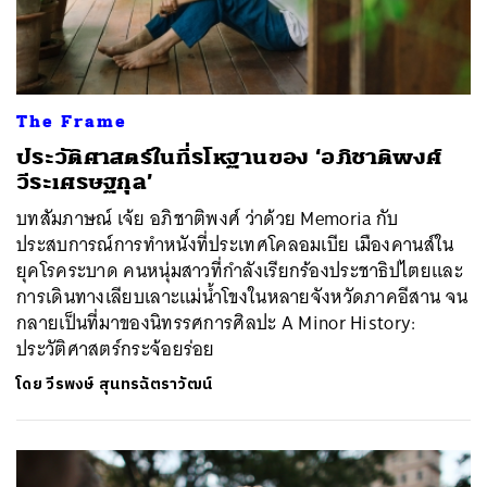
The Frame
ประวัติศาสตร์ในที่รโหฐานของ ‘อภิชาติพงศ์
วีระเศรษฐกุล’
บทสัมภาษณ์ เจ้ย อภิชาติพงศ์ ว่าด้วย Memoria กับ
ประสบการณ์การทำหนังที่ประเทศโคลอมเบีย เมืองคานส์ใน
ยุคโรคระบาด คนหนุ่มสาวที่กำลังเรียกร้องประชาธิปไตยและ
การเดินทางเลียบเลาะแม่น้ำโขงในหลายจังหวัดภาคอีสาน จน
กลายเป็นที่มาของนิทรรศการศิลปะ A Minor History:
ประวัติศาสตร์กระจ้อยร่อย
โดย
วีรพงษ์ สุนทรฉัตราวัฒน์
ค้นหา
SHARE
TWEET
LINE
EMAIL