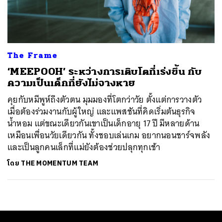
ค้นหา
SHARE
TWEET
LINE
EMAIL
The Frame
‘MEEPOOH’ ระหว่างการเติบโตที่เร่งขึ้น กับ
ความเป็นเด็กที่ยังไม่จางหาย
คุยกับหมีพูห์ถึงตัวตน มุมมองที่โตกว่าวัย ตั้งแต่การวางตัว
เมื่อต้องร่วมงานกับผู้ใหญ่ และแพสชันที่คิดเริ่มต้นธุรกิจ
น้ำหอม แต่ขณะเดียวกันเขาเป็นเด็กอายุ 17 ปี มีหลายด้าน
เหมือนเพื่อนวัยเดียวกัน ทั้งชอบเล่นเกม อยากนอนชาร์จพลัง
และเป็นลูกคนเล็กที่แม่ยังต้องช่วยปลุกทุกเช้า
โดย
THE MOMENTUM TEAM