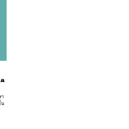
ากด
นหา
SHARE
TWEET
LINE
EMAIL
ษา
ื่น