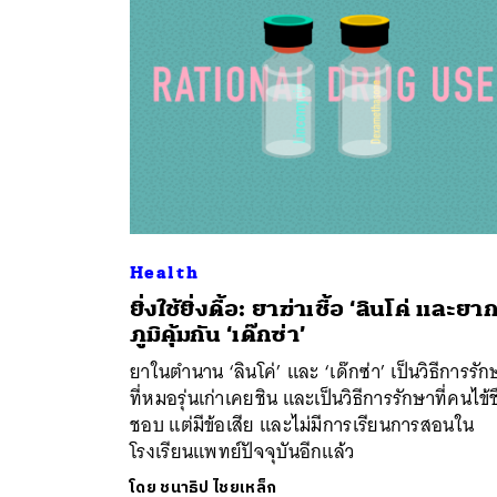
Health
ยิ่งใช้ยิ่งดื้อ: ยาฆ่าเชื้อ ‘ลินโค่ และย
ค้
ภูมิคุ้มกัน ‘เด๊กซ่า’
ยาในตำนาน ‘ลินโค่’ และ ‘เด๊กซ่า’ เป็นวิธีการรัก
ที่หมอรุ่นเก่าเคยชิน และเป็นวิธีการรักษาที่คนไข้ช
ชอบ แต่มีข้อเสีย และไม่มีการเรียนการสอนใน
โรงเรียนแพทย์ปัจจุบันอีกแล้ว
โดย
ชนาธิป ไชยเหล็ก