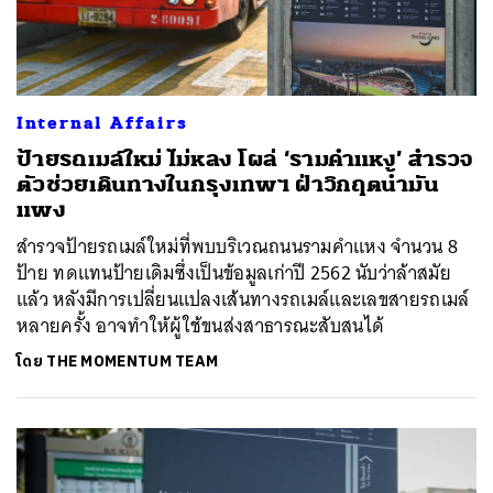
Internal Affairs
ป้ายรถเมล์ใหม่ ไม่หลง โผล่ ‘รามคำแหง’ สำรวจ
ตัวช่วยเดินทางในกรุงเทพฯ ฝ่าวิกฤตน้ำมัน
แพง
สำรวจป้ายรถเมล์ใหม่ที่พบบริเวณถนนรามคำแหง จำนวน 8
ป้าย ทดแทนป้ายเดิมซึ่งเป็นข้อมูลเก่าปี 2562 นับว่าล้าสมัย
แล้ว หลังมีการเปลี่ยนแปลงเส้นทางรถเมล์และเลขสายรถเมล์
หลายครั้ง อาจทำให้ผู้ใช้ขนส่งสาธารณะสับสนได้
โดย
THE MOMENTUM TEAM
ค้นหา
SHARE
TWEET
LINE
EMAIL