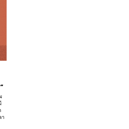
นหา
?”
SHARE
TWEET
LINE
EMAIL
ม
ี
า
ิลา