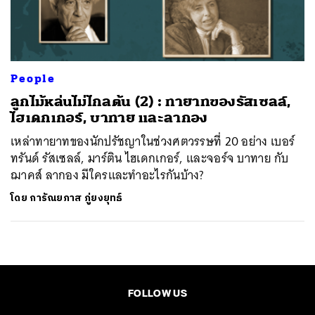
ค้นหา
SHARE
TWEET
LINE
EMAIL
People
ลูกไม้หล่นไม่ไกลต้น (2) : ทายาทของรัสเซลล์,
ไฮเดกเกอร์, บาทาย และลากอง
เหล่าทายาทของนักปรัชญาในช่วงศตวรรษที่ 20 อย่าง เบอร์
ทรันด์ รัสเซลล์, มาร์ติน ไฮเดกเกอร์, และจอร์จ บาทาย กับ
ฌาคส์ ลากอง มีใครและทำอะไรกันบ้าง?
โดย
การัณยภาส ภู่ยงยุทธ์
FOLLOW US