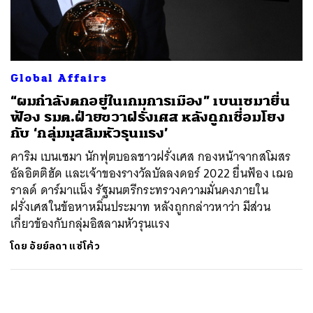
ค้นหา
SHARE
TWEET
LINE
EMAIL
Global Affairs
“ผมกำลังตกอยู่ในเกมการเมือง” เบนเซมายื่น
ฟ้อง รมต.ฝ่ายขวาฝรั่งเศส หลังถูกเชื่อมโยง
กับ ‘กลุ่มมุสลิมหัวรุนแรง’
คาริม เบนเซมา นักฟุตบอลชาวฝรั่งเศส กองหน้าจากสโมสร
อัลอิตติฮัด และเจ้าของรางวัลบัลลงดอร์ 2022 ยื่นฟ้อง เฌอ
ราลด์ ดาร์มาแน็ง รัฐมนตรีกระทรวงความมั่นคงภายใน
ฝรั่งเศสในข้อหาหมิ่นประมาท หลังถูกกล่าวหาว่า มีส่วน
เกี่ยวข้องกับกลุ่มอิสลามหัวรุนแรง
โดย
อัยย์ลดา แซ่โค้ว