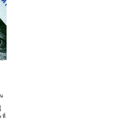
ร
นหา
กน
SHARE
TWEET
LINE
EMAIL
้
ที่