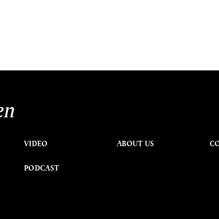
en
VIDEO
ABOUT US
C
PODCAST