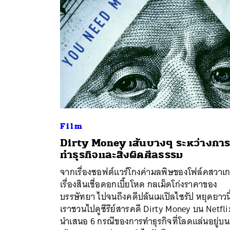
Film
Dirty Money เส้นบางๆ ระหว่างกา
ทำธุรกิจและสิ่งผิดศีลธรรม
ค้
จากเรื่องซอฟต์แวร์โกงค่ามลพิษของโฟล์คสวาเ
เรื่องสินเชื่อดอกเบี้ยโหด กลเม็ดโก่งราคาของ
บรรษัทยา ไปจนถึงคดีปล้นเมเปิลไซรัป หยุดยาวนี
เราชวนไปดูซีรีย์สารคดี Dirty Money บน Netflix 
นำเสนอ 6 กรณีของการทำธุรกิจที่โลดแล่นอยู่บน