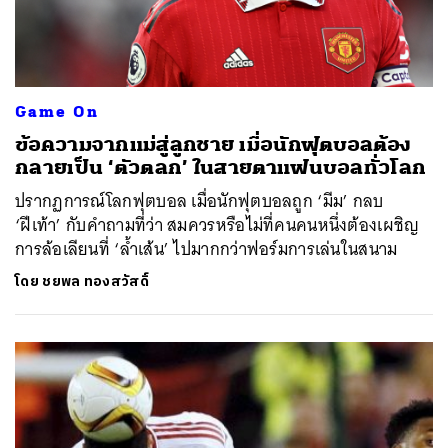
Game On
ข้อความจากแม่สู่ลูกชาย เมื่อนักฟุตบอลต้อง
กลายเป็น ‘ตัวตลก’ ในสายตาแฟนบอลทั่วโลก
ปรากฏการณ์โลกฟุตบอล เมื่อนักฟุตบอลถูก ‘มีม’ กลบ
‘ฝีเท้า’ กับคำถามที่ว่า สมควรหรือไม่ที่คนคนหนึ่งต้องเผชิญ
การล้อเลียนที่ ‘ล้ำเส้น’ ไปมากกว่าฟอร์มการเล่นในสนาม
โดย
ชยพล ทองสวัสดิ์
ค้นหา
SHARE
TWEET
LINE
EMAIL