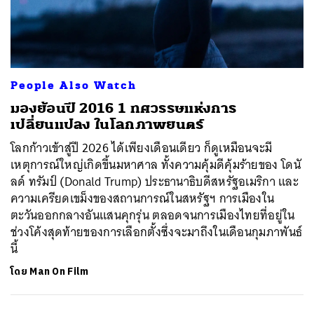
People Also Watch
มองย้อนปี 2016 1 ทศวรรษแห่งการ
เปลี่ยนแปลง ในโลกภาพยนตร์
โลกก้าวเข้าสู่ปี 2026 ได้เพียงเดือนเดียว ก็ดูเหมือนจะมี
เหตุการณ์ใหญ่เกิดขึ้นมหาศาล ทั้งความคุ้มดีคุ้มร้ายของ โดนั
ลด์ ทรัมป์ (Donald Trump) ประธานาธิบดีสหรัฐอเมริกา และ
ความเครียดเขม็งของสถานการณ์ในสหรัฐฯ การเมืองใน
ตะวันออกกลางอันแสนคุกรุ่น ตลอดจนการเมืองไทยที่อยู่ใน
ช่วงโค้งสุดท้ายของการเลือกตั้งซึ่งจะมาถึงในเดือนกุมภาพันธ์
นี้
ค้นหา
โดย
Man On Film
SHARE
TWEET
LINE
EMAIL