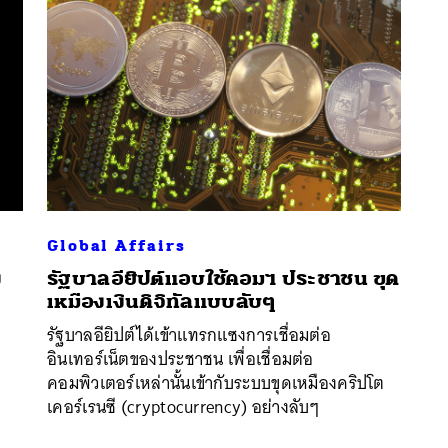
Global Affairs
ง
รัฐบาลอียิปต์แอบใช้คอมฯ ประชาชน ขุด
ก
เหมืองเงินดิจิทัลแบบลับๆ
นหา
รัฐบาลอียิปต์ได้เข้าแทรกแซงการเชื่อมต่อ
SHARE
TWEET
LINE
EMAIL
อินเทอร์เน็ตของประชาชน เพื่อเชื่อมต่อ
คอมพิวเตอร์เหล่านั้นเข้ากับระบบขุดเหมืองคริปโต
เคอร์เรนซี (cryptocurrency) อย่างลับๆ