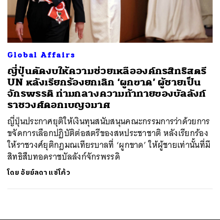
ค้นหา
SHARE
TWEET
LINE
EMAIL
Global Affairs
ญี่ปุ่นตัดงบให้ความช่วยเหลือองค์กรสิทธิสตรี
UN หลังเรียกร้องยกเลิก ‘ผูกขาด’ ผู้ชายเป็น
จักรพรรดิ ท่ามกลางความท้าทายของบัลลังก์
ราชวงศ์ดอกเบญจมาศ
ญี่ปุ่นประกาศยุติให้เงินทุนสนับสนุนคณะกรรมการว่าด้วยการ
ขจัดการเลือกปฏิบัติต่อสตรีของสหประชาชาติ หลังเรียกร้อง
ให้ราชวงศ์ยุติกฎมณเทียรบาลที่ ‘ผูกขาด’ ให้ผู้ชายเท่านั้นที่มี
สิทธิสืบทอดราชบัลลังก์จักรพรรดิ
โดย
อัยย์ลดา แซ่โค้ว