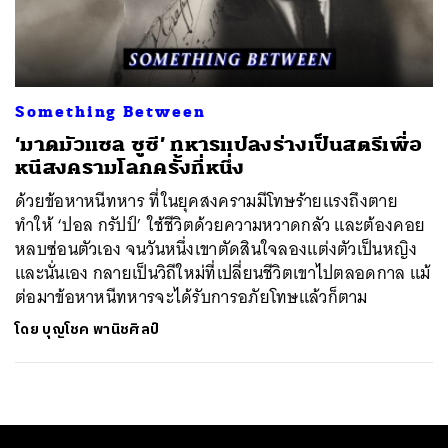
ค้นหา
SHARE
TWEET
LINE
EMAIL
Something Between
‘มาดมัวแซล ซูซี’ ทหารแปลงร่างเป็นสตรีเพื่อ
หนีสงครามโลกครั้งที่หนึ่ง
ด้วยข้อหาหนีทหาร ที่ในยุคสงครามมีโทษร้ายแรงถึงตาย
ทำให้ ‘ปอล กรัปป์’ ใช้ชีวิตด้วยความหวาดกลัว และต้องคอย
หลบซ่อนตัวเอง จนวันหนึ่งเขาตัดสินใจลองแต่งตัวเป็นหญิง
และนั่นเอง กลายเป็นวิถีใหม่ที่เปลี่ยนชีวิตเขาไปตลอดกาล แม้
ต่อมาข้อหาหนีทหารจะได้รับการอภัยโทษแล้วก็ตาม
โดย
บุญโชค พานิชศิลป์