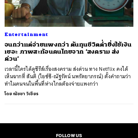
ค้นหา
SHARE
TWEET
LINE
EMAIL
Entertainment
จนกว่าแต่จ่ายแพงกว่า ต้นทุนชีวิตต่ำยิ่งใช้เงิน
เยอะ ภาพสะท้อนคนไทยจาก ‘สงคราม ส่ง
ด่วน’
เวลานี้ใครได้ดูซีรีส์เรื่องสงคราม ส่งด่วน ทาง Netflix คงได้
เห็นฉากที่ สันติ (ไอซ์ซึ-ณัฐรัตน์ นพรัตยาภรณ์) ตั้งคำถามว่า
ทำไมคนจนในพื้นที่ห่างไกลต้องจ่ายแพงกว่า
โดย
ณัชชา วิเชียร
FOLLOW US