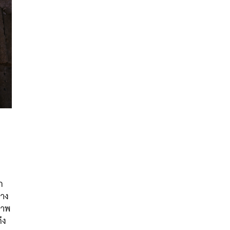
นหา
SHARE
TWEET
LINE
EMAIL
ก
่าง
ภาพ
ึง