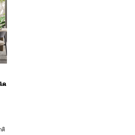
คิด
นหา
SHARE
TWEET
LINE
EMAIL
ง
าติ