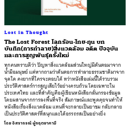
ค้นหา
Lost in Thought
SHARE
TWEET
LINE
EMAIL
The Lost Forest โลกร้อน-ไทย-ทุน บท
บันทึก(การทำลาย)สิ่งแวดล้อม อดีต ปัจจุบัน
และการสูญพันธ์ุครั้งใหม่
ทุกคนทราบดีว่า ปัญหาสิ่งแวดล้อมส่วนใหญ่มีต้นตอมาจาก
น้ำมือมนุษย์ แต่หากถามว่าต้นตอการทำลายธรรมชาติมาจาก
จุดใด คงยากที่ใครจะตอบได้ ทว่าหนังสือเล่มนี้ได้รวบรวม
ประวัติศาสตร์การสูญเสียไว้อย่างครบถ้วน โดยเฉพาะใน
ประเทศไทย และที่สำคัญคือผู้เขียนหนังสือกลั่นกรองข้อมูล
โดยผสานจากการลงพื้นที่จริง สัมภาษณ์และพูดคุยจนทำให้
หนังสือเรื่องสิ่งแวดล้อม แทนที่จะกลายเป็นยาขม กลับกลาย
เป็นประวัติศาสตร์ที่สนุกและได้อรรถรสเป็นอย่างยิ่ง
โดย
อิสรากรณ์ ผู้กฤตยาคามี