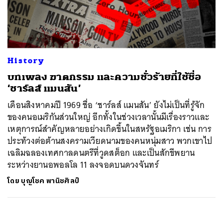
ค้นหา
SHARE
TWEET
LINE
EMAIL
History
บทเพลง ฆาตกรรม และความชั่วร้ายที่ใช้ชื่อ
‘ชาร์ลส์ แมนสัน’
เดือนสิงหาคมปี 1969 ชื่อ ‘ชาร์ลส์ แมนสัน’ ยังไม่เป็นที่รู้จัก
ของคนอเมริกันส่วนใหญ่ อีกทั้งในช่วงเวลานั้นมีเรื่องราวและ
เหตุการณ์สำคัญหลายอย่างเกิดขึ้นในสหรัฐอเมริกา เช่น การ
ประท้วงต่อต้านสงครามเวียดนามของคนหนุ่มสาว พวกเขาไป
เฉลิมฉลองเทศกาลดนตรีที่วูดสต็อก และเป็นสักขีพยาน
ระหว่างยานอพอลโล 11 ลงจอดบนดวงจันทร์
โดย
บุญโชค พานิชศิลป์