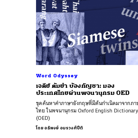
Word Odyssey
ค้
เจดีย์ ต้มยำ บ้องกัญชา: มอง
ประเทศไทยผ่านพจนานุกรม OED
ขุดค้นหาคำภาษาอังกฤษที่มีต้นกำเนิดมาจากภา
ไทย ในพจนานุกรม Oxford English Dictionar
(OED)
โดย
อธิพงษ์ อมรวงศ์ปีติ