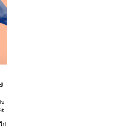
ไป
นหา
SHARE
TWEET
LINE
EMAIL
ป็น
ละ
ม
นไป