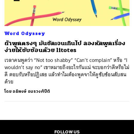
ค้นหา
SHARE
TWEET
LINE
EMAIL
Word Odyssey
ถ้าพูดตรงๆ มันชัดเจนเกินไป ลองหัดพูดเรื่อง
ง่ายให้ซับซ้อนด้วย litotes
เวลาคนพูดว่า “Not too shabby” “Can’t complain” หรือ “I
wouldn’t say no” เขาหมายถึงอะไรกันแน่ จะบอกว่าดีหรือไม่
ดี ตอบรับหรือปฏิเสธ แล้วทำไมต้องพูดจาให้ดูซับซ้อนสับสน
ด้วย
โดย
อธิพงษ์ อมรวงศ์ปีติ
FOLLOW US