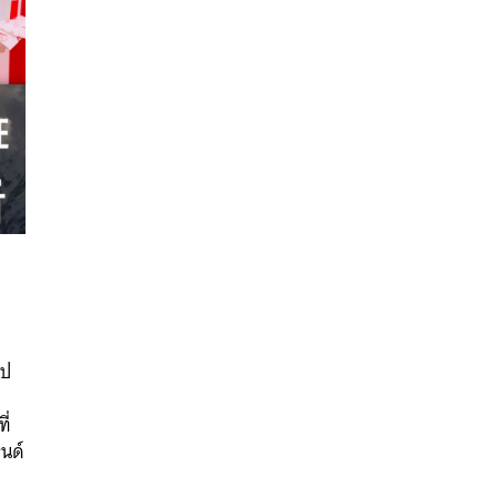
นหา
ไป
SHARE
TWEET
LINE
EMAIL
ี่
รนด์