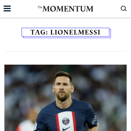
TAG:
LIONELMESSI