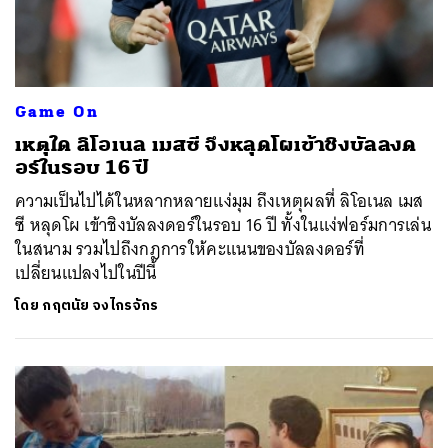
Game On
เหตุใด ลิโอเนล เมสซี จึงหลุดโผเข้าชิงบัลลงด
อร์ในรอบ 16 ปี
ความเป็นไปได้ในหลากหลายแง่มุม ถึงเหตุผลที่ ลิโอเนล เมส
ซี หลุดโผ เข้าชิงบัลลงดอร์ในรอบ 16 ปี ทั้งในแง่ฟอร์มการเล่น
ในสนาม รวมไปถึงกฎการให้คะแนนของบัลลงดอร์ที่
เปลี่ยนแปลงไปในปีนี้
โดย
กฤตนัย จงไกรจักร
ค้นหา
SHARE
TWEET
LINE
EMAIL