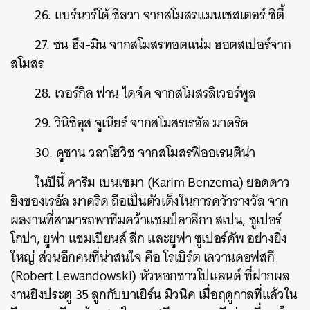
26. แบร์นาร์โด้ ซิลวา จากสโมสรแมนเชสเตอร์ ซิตี้
27. ซน ฮึง-มิน จากสโมสรทอตแน่ม ฮอตสเปอร์จาก
สโมสร
28. เวอร์กิล ฟาน ไดจ์ค จากสโมสรลิเวอร์พูล
29. วินิซิอุส จูเนียร์ จากสโมสรเรอัล มาดริด
30. ดูซาน วลาโฮวิช จากสโมสรฟิออเรนติน่า
ในปีนี้ คาริม เบนเซมา (Karim Benzema) ยอดดาว
ยิงของเรอัล มาดริด ถือเป็นตัวเต็งในการคว้ารางวัล จาก
ผลงานที่สามารถพาทีมคว้าแชมป์ลาลีกา สเปน, ซูเปอร์
โกปา, ยูฟา แชมเปียนส์ ลีก และยูฟา ซูเปอร์คัพ อย่างยิ่ง
ใหญ่ ส่วนอีกคนที่น่าสนใจ คือ โรเบิร์ต เลวานดอฟสกี
(Robert Lewandowski) หัวหอกชาวโปแลนด์ ที่ฝากผล
งานยิงประตู 35 ลูกกับบาเยิร์น มิวนิค เมื่อฤดูกาลที่แล้วใน