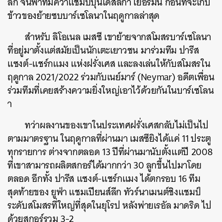
ลีก จนพาทีมคว้าแชมป์บุนเดสลีกา เยอรมนี ก่อนที่จะเก็บ
ข้าวของย้ายซบบาร์เซโลนาในฤดูกาลล่าสุด
สำหรับ ลิโอเนล เมสซี เขาย้ายจากสโมสรบาร์เซโลนา
ที่อยู่มาตั้งแต่สมัยเป็นนักเตะเยาวชน มาร่วมทีม ปารีส
ค้นหา
แซงต์-แชร์กแมง แห่งฝรั่งเศส และลงเล่นให้กับสโมสรใน
SHARE
TWEET
LINE
EMAIL
ฤดูกาล 2021/2022 ร่วมกับเนย์มาร์ (Neymar) อดีตเพื่อน
ร่วมทีมที่เคยสร้างความยิ่งใหญ่เอาไว้ด้วยกันในบาร์เซโลน
า
ทว่าผลงานของเขาในประเทศฝรั่งเศสกลับไม่เป็นไป
ตามมาตรฐาน ในฤดูกาลที่ผ่านมา เมสซียิงได้แค่ 11 ประตู
ทุกรายการ ต่างจากตลอด 13 ปีที่ผ่านมานับตั้งแต่ปี 2008
ที่เขาสามารถผลิตสกอร์ได้มากกว่า 30 ลูกขึ้นไปมาโดย
ตลอด อีกทั้ง ปารีส แซงต์-แชร์กแมง ได้ตกรอบ 16 ทีม
สุดท้ายของ ยูฟ่า แชมเปียนส์ลีก ทัวร์นาเมนต์ชิงแชมป์
ระดับสโมสรที่ใหญ่ที่สุดในยุโรป หลังพ่ายเรอัล มาดริด ไป
ด้วยสกอร์รวม 3-2