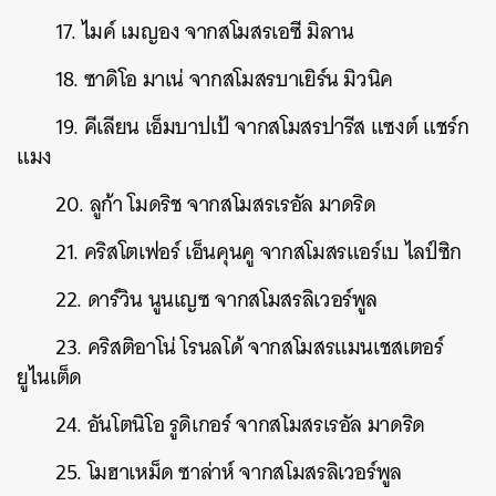
17. ไมค์ เมญอง จากสโมสรเอซี มิลาน
18. ซาดิโอ มาเน่ จากสโมสรบาเยิร์น มิวนิค
19. คีเลียน เอ็มบาปเป้ จากสโมสรปารีส แซงต์ แชร์ก
แมง
20. ลูก้า โมดริช จากสโมสรเรอัล มาดริด
21. คริสโตเฟอร์ เอ็นคุนคู จากสโมสรแอร์เบ ไลป์ซิก
22. ดาร์วิน นูนเญซ จากสโมสรลิเวอร์พูล
23. คริสติอาโน่ โรนลโด้ จากสโมสรแมนเชสเตอร์
ยูไนเต็ด
24. อันโตนิโอ รูดิเกอร์ จากสโมสรเรอัล มาดริด
25. โมฮาเหม็ด ซาล่าห์ จากสโมสรลิเวอร์พูล