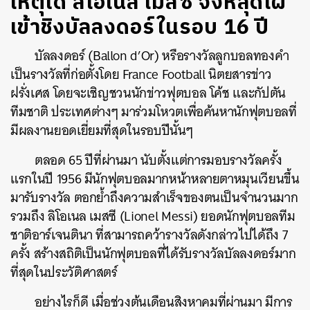
เหตุใด ลิโอเนล เมสซี จึงหลุดโผ
เข้าชิงบัลลงดอร์ในรอบ 16 ปี
บัลลงดอร์ (Ballon d’Or) หรือรางวัลลูกบอลทองคำ
เป็นรางวัลที่ก่อตั้งโดย France Football นิตยสารข่าว
ฝรั่งเศส โดยจะเชิญชวนนักข่าวฟุตบอล โค้ช และกัปตัน
ทีมชาติ ประเทศต่างๆ มาร่วมโหวตเพื่อค้นหานักฟุตบอลที่
มีผลงานยอดเยี่ยมที่สุดในรอบปีนั้นๆ
ตลอด 65 ปีที่ผ่านมา นับตั้งแต่การมอบรางวัลครั้ง
แรกในปี 1956 มีนักฟุตบอลมากหน้าหลายตาหมุนเวียนขึ้น
มารับรางวัล ตอกย้ำถึงความสำเร็จของตนเป็นจำนวนมาก
รวมถึง ลิโอเนล เมสซี (Lionel Messi) ยอดนักฟุตบอลทีม
ชาติอาร์เจนตินา ที่สามารถคว้ารางวัลดังกล่าวไปได้ถึง 7
ครั้ง สร้างสถิติเป็นนักฟุตบอลที่ได้รับรางวัลบัลลงดอร์มาก
ที่สุดในประวัติศาสตร์
อย่างไรก็ดี เมื่อช่วงต้นเดือนสิงหาคมที่ผ่านมา มีการ