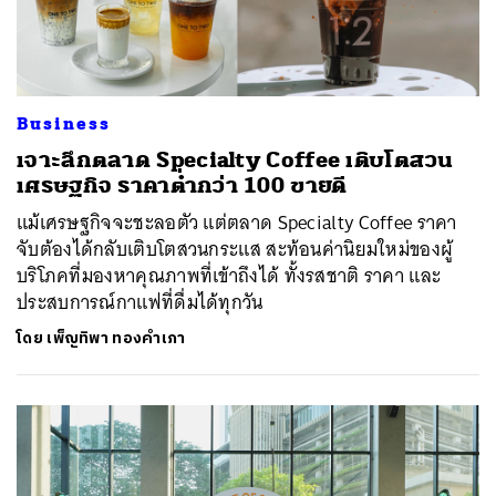
Business
เจาะลึกตลาด Specialty Coffee เติบโตสวน
เศรษฐกิจ ราคาต่ำกว่า 100 ขายดี
แม้เศรษฐกิจจะชะลอตัว แต่ตลาด Specialty Coffee ราคา
จับต้องได้กลับเติบโตสวนกระแส สะท้อนค่านิยมใหม่ของผู้
บริโภคที่มองหาคุณภาพที่เข้าถึงได้ ทั้งรสชาติ ราคา และ
ประสบการณ์กาแฟที่ดื่มได้ทุกวัน
โดย
เพ็ญทิพา ทองคำเภา
ค้นหา
SHARE
TWEET
LINE
EMAIL