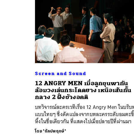
Screen and Sound
12 ANGRY MEN เมื่อลูกขุนพากัน
ค้
ล้อมวงเล่นกระโดดยาง เหนือเส้นกั้น
กลาง 2 ฝั่งข้างอคติ
บทวิจารณ์ละครเวทีเรื่อง 12 Angry Men ในบริบ
แบบไทยๆ ซึ่งดัดแปลงจากบทละครระดับอมตะขึ
หิ้งในชื่อเดียวกัน ที่แสดงไปเมื่อปลายปีที่ผ่านมา
โดย
'กัลปพฤกษ์'