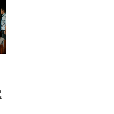
นหา
SHARE
TWEET
LINE
EMAIL
ท
้น