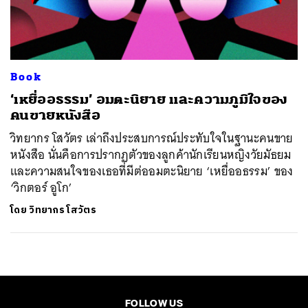
ค้นหา
SHARE
TWEET
LINE
EMAIL
Book
‘เหยื่ออธรรม’ อมตะนิยาย และความภูมิใจของ
คนขายหนังสือ
วิทยากร โสวัตร เล่าถึงประสบการณ์ประทับใจในฐานะคนขาย
หนังสือ นั่นคือการปรากฏตัวของลูกค้านักเรียนหญิงวัยมัธยม
และความสนใจของเธอที่มีต่ออมตะนิยาย ‘เหยื่ออธรรม’ ของ
‘วิกตอร์ อูโก’
โดย
วิทยากร โสวัตร
FOLLOW US