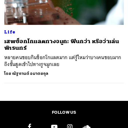
ค้นหา
SHARE
TWEET
LINE
EMAIL
Life
เสพช็อกโกแลตทางจมูก: ฟินกว่า หรือว่าเล่น
พิเรนทร์
หลายคนชอบกินช็อกโกแลตมาก แต่รู้ไหมว่าบางคนชอบมาก
ถึงขั้นสูดเข้าไปทางรูจมูกเลย
โดย
ณัฐกานต์ อมาตยกุล
FOLLOW US