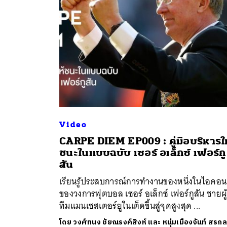
Video
CARPE DIEM EP009 : คู่มือบริหารให
ชนะในแบบฉบับ เซอร์ อเล็กซ์ เฟอร์กู
ค้
สัน
เรียนรู้ประสบการณ์การทำงานของหนึ่งในไอคอน
ของวงการฟุตบอล เซอร์ อเล็กซ์ เฟอร์กูสัน ชายผู
ทีมแมนเชสเตอร์ยูในเต็ดขึ้นสู่จุดสูงสุด ...
โดย
วงศ์ทนง ชัยณรงค์สิงห์ และ หนุ่มเมืองจันท์ สรก