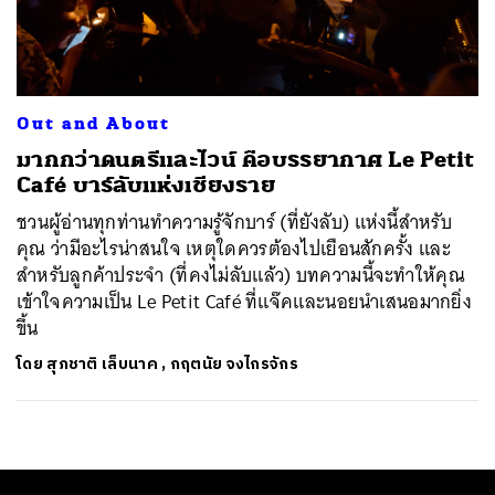
ค้นหา
SHARE
TWEET
LINE
EMAIL
Out and About
มากกว่าดนตรีและไวน์ คือบรรยากาศ Le Petit
Café บาร์ลับแห่งเชียงราย
ชวนผู้อ่านทุกท่านทำความรู้จักบาร์ (ที่ยังลับ) แห่งนี้สำหรับ
คุณ ว่ามีอะไรน่าสนใจ เหตุใดควรต้องไปเยือนสักครั้ง และ
สำหรับลูกค้าประจำ (ที่คงไม่ลับแล้ว) บทความนี้จะทำให้คุณ
เข้าใจความเป็น Le Petit Café ที่แจ๊คและนอยนำเสนอมากยิ่ง
ขึ้น
โดย
สุภชาติ เล็บนาค
,
กฤตนัย จงไกรจักร