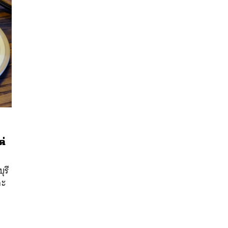
ต่
นหา
SHARE
TWEET
LINE
EMAIL
ุรี
ละ