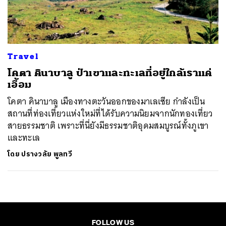
ค้นหา
SHARE
TWEET
LINE
EMAIL
Travel
โคตา คินาบาลู ป่าเขาและทะเลที่อยู่ใกล้เราแค่
เอื้อม
โคตา คินาบาลู เมืองทางตะวันออกของมาเลเซีย กำลังเป็น
สถานที่ท่องเที่ยวแห่งใหม่ที่ได้รับความนิยมจากนักทองเที่ยว
สายธรรมชาติ เพราะที่นี่ยังมีธรรมชาติอุดมสมบูรณ์ทั้งภูเขา
และทะเล
โดย
ปรางวลัย พูลทวี
FOLLOW US